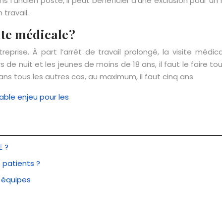
s l’ancien poste, il peut bénéficier d’une exclusion pour 
 travail.
ite médicale ?
reprise. À part l’arrêt de travail prolongé, la visite médi
rs de nuit et les jeunes de moins de 18 ans, il faut le faire 
ans tous les autres cas, au maximum, il faut cinq ans.
table enjeu pour les
E ?
 patients ?
s équipes