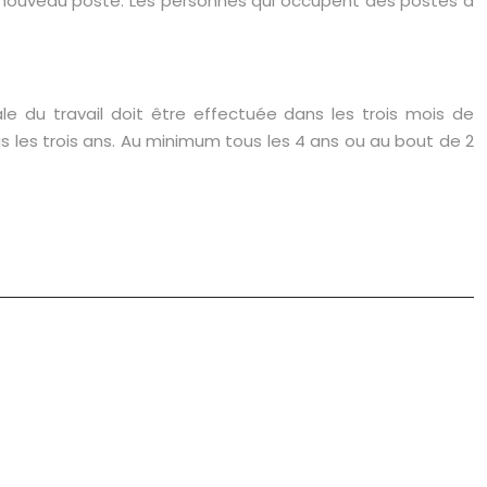
un nouveau poste. Les personnes qui occupent des postes à
cale du travail doit être effectuée dans les trois mois de
tous les trois ans. Au minimum tous les 4 ans ou au bout de 2