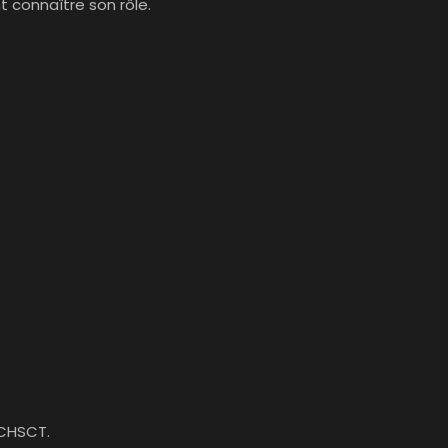
 connaître son rôle.
 CHSCT.