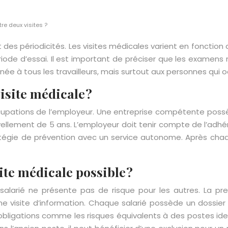
tre deux visites ?
des périodicités. Les visites médicales varient en fonction des
iode d’essai. Il est important de préciser que les examens 
inée à tous les travailleurs, mais surtout aux personnes qui 
isite médicale ?
ccupations de l’employeur. Une entreprise compétente possè
vellement de 5 ans. L’employeur doit tenir compte de l’adhér
atégie de prévention avec un service autonome. Après chaq
site médicale possible ?
alarié ne présente pas de risque pour les autres. La pre
 d’une visite d’information. Chaque salarié possède un dossie
obligations comme les risques équivalents à des postes identi